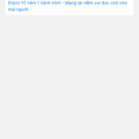
Enpro 10 năm 1 hành trình - Mang lại niềm vui đọc chữ cho
mọi người