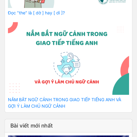
Đọc "the" là [ dờ ] hay [ dì ]?
NẮM BẮT NGỮ CẢNH TRONG GIAO TIẾP TIẾNG ANH VÀ
GỢI Ý LÀM CHỦ NGỮ CẢNH
Bài viết mới nhất