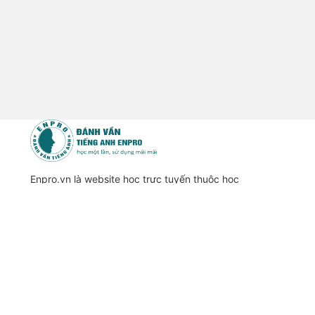
Enpro.vn là website học trực tuyến thuộc học
viện Đánh Vần Tiếng Anh Enpro
Trụ sở: 248 Lương Thế Vinh, Trung Văn, Nam Từ Liêm,
Hà Nội
Hotline: 0906.224.226
Email:
enpro.academy@gmail.com