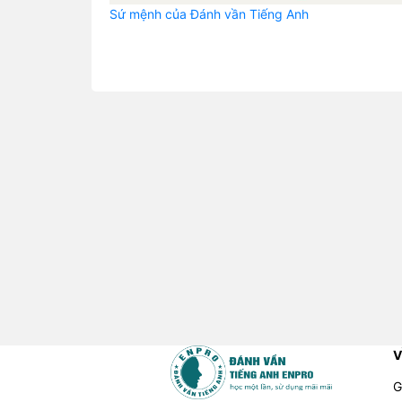
Sứ mệnh của Đánh vần Tiếng Anh
V
G