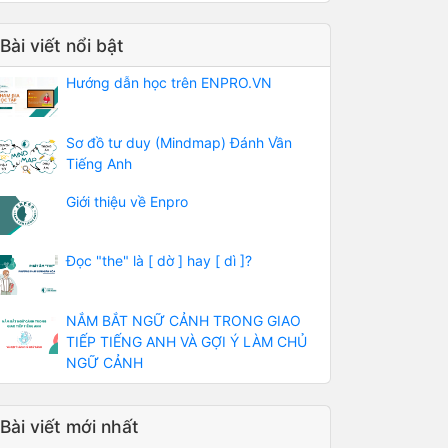
Bài viết nổi bật
Hướng dẫn học trên ENPRO.VN
Sơ đồ tư duy (Mindmap) Đánh Vần
Tiếng Anh
Giới thiệu về Enpro
Đọc "the" là [ dờ ] hay [ dì ]?
NẮM BẮT NGỮ CẢNH TRONG GIAO
TIẾP TIẾNG ANH VÀ GỢI Ý LÀM CHỦ
NGỮ CẢNH
Bài viết mới nhất