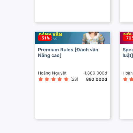
-51%
-70
Premium Rules [Đánh vần
Spea
Nâng cao]
luật
Hoàng Nguyệt
1.800.000đ
Hoàn
(23)
890.000đ