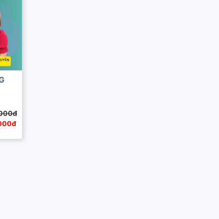
G
.000đ
000đ