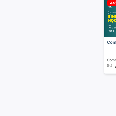
-44
Com
Comb
Giảng