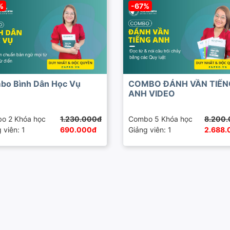
%
-67%
bo Bình Dân Học Vụ
COMBO ĐÁNH VẦN TIẾN
ANH VIDEO
o 2 Khóa học
1.230.000đ
Combo 5 Khóa học
8.200
 viên: 1
690.000đ
Giảng viên: 1
2.688.