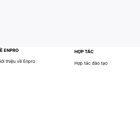
Ề ENPRO
HỢP TÁC
iới thiệu về Enpro
Hợp tác đào tạo
âu hỏi thường gặp
Nhượng quyền cá nhân
iều khoản dịch vụ
Nhượng quyền trung tâm
iều khoản bảo mật
Affiliate cộng tác viên
iều khoản hoàn hủy
ướng dẫn thanh toán
anh sách nhân viên và fanpage