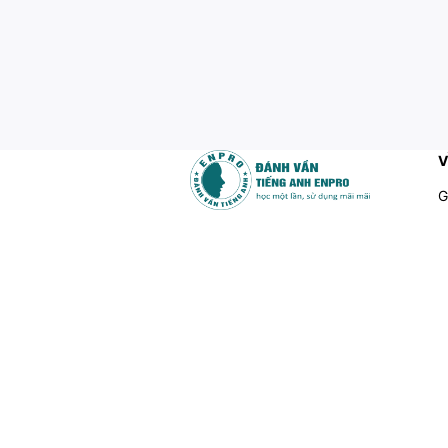
V
G
C
Enpro.vn là website học trực
tuyến thuộc học viện Đánh Vần
Đ
Tiếng Anh Enpro
Đ
Trụ sở: 248 Lương Thế Vinh,
Đ
Trung Văn, Nam Từ Liêm, Hà Nội
H
Hotline: 0906.224.226
D
Email:
enpro.academy@gmail.com