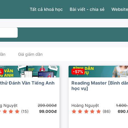
Tất cả khoá học
Bài viết - chia sẻ
Website
ặc biệt
dần
Giá giảm dần
%
-57%
thử Đánh Vần Tiếng Anh
Reading Master [Bình dâ
học vụ]
g Nguyệt
299.000đ
Hoàng Nguyệt
1.600
(15)
99.000đ
(86)
690.