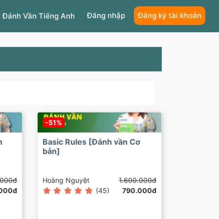
Đăng nhập
Đăng ký tài khoản
 Đánh Vần Tiếng Anh
-51%
n
Basic Rules [Đánh vần Cơ
bản]
.000đ
Hoàng Nguyệt
1.600.000đ
000đ
(45)
790.000đ