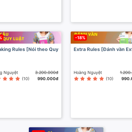
%
-18%
king Rules [Nói theo Quy
Extra Rules [Đánh vần Ex
]
g Nguyệt
3.200.000đ
Hoàng Nguyệt
1.200
(10)
990.000đ
(10)
990.