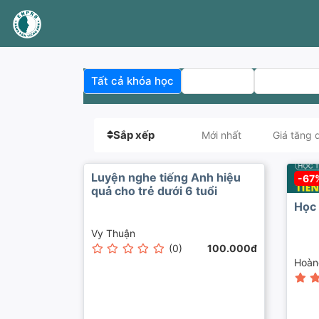
Tất cả khóa học
Học Online
Khoá học đ
Sắp xếp
Mới nhất
Giá tăng 
Luyện nghe tiếng Anh hiệu
-67
quả cho trẻ dưới 6 tuổi
Học 
Vy Thuận
(0)
100.000đ
Hoàn