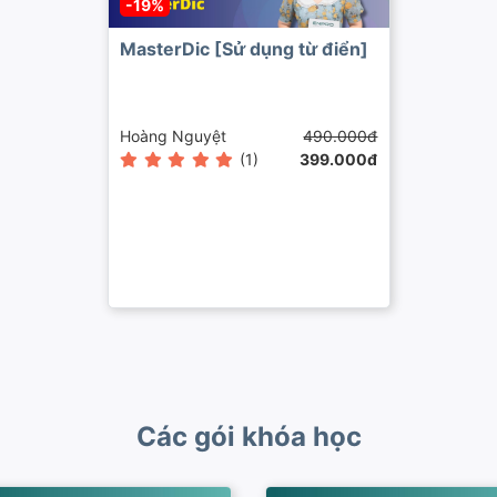
-19%
MasterDic [Sử dụng từ điển]
Hoàng Nguyệt
490.000đ
(1)
399.000đ
Các gói khóa học