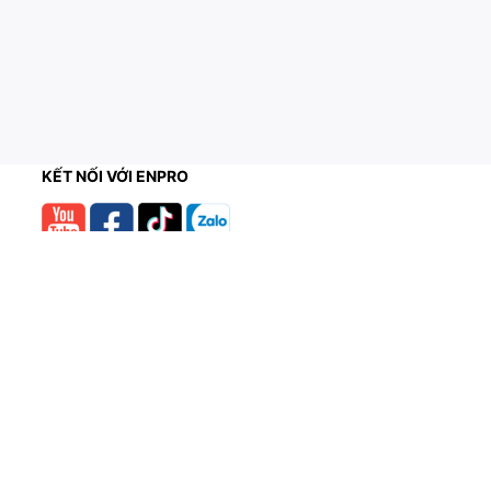
KẾT NỐI VỚI ENPRO
THANH TOÁN AN TOÀN & BẢO MẬT