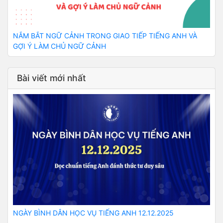
NẮM BẮT NGỮ CẢNH TRONG GIAO TIẾP TIẾNG ANH VÀ
GỢI Ý LÀM CHỦ NGỮ CẢNH
Bài viết mới nhất
NGÀY BÌNH DÂN HỌC VỤ TIẾNG ANH 12.12.2025