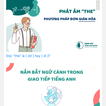
Đọc "the" là [ dờ ] hay [ dì ]?